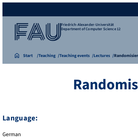
Friedrich-Alexander-Universität
Department of Computer Science 12
Start
Teaching
Teaching events
Lectures
Randomisier
Randomisi
Language:
German