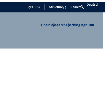
Deutsch
Structure
Search
FAU.de
Chair
Research
Teaching
Menu