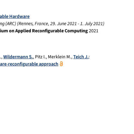
rable Hardware
ng (ARC)
(
Rennes, France
,
29. June 2021
-
1. July 2021
)
osium on Applied Reconfigurable Computing
2021
.
,
Wildermann S.
,
Pitz I.
,
Merklein M.
,
Teich J.
:
ware-reconfigurable approach