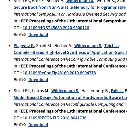
Streit FJ.
,
Fritz F.
,
Becher A.
,
Wildermann S.
,
Werner S.
,
Schm
Secure Boot from Non-Volatile Memory for Programmable 
International Symposium on Hardware Oriented Security and 
In:
IEEE Proceedings of the 13th International Symposium
DOI:
10.1109/HOST45689.2020.9300126
BibTeX:
Download
Plagwitz P.
,
Streit FJ.
,
Becher A.
,
Wildermann S.
,
Teich J.
:
Compiler-Based High-Level Synthesis of Application-Speci
International Conference on ReConFigurable Computing and 
In:
IEEE Proceedings of the 14th International Conferen
DOI:
10.1109/ReConFig48160.2019.8994778
BibTeX:
Download
Streit FJ.
,
Letras M.
,
Wildermann S.
,
Hackenberg B.
,
Falk J.
,
B
Model-Based Design Automation of Hardware/Software Co-
International Conference on Reconfigurable Computing and 
In:
IEEE Proceedings of the 13th International Conferen
DOI:
10.1109/RECONFIG.2018.8641736
BibTeX:
Download