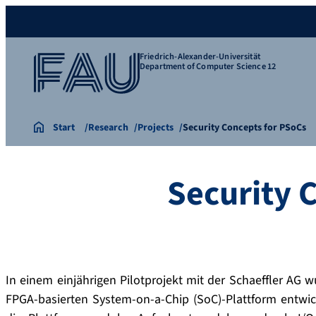
Friedrich-Alexander-Universität
Department of Computer Science 12
Start
Research
Projects
Security Concepts for PSoCs
Security 
In einem einjährigen Pilotprojekt mit der Schaeffler AG w
FPGA-basierten System-on-a-Chip (SoC)-Plattform entwick