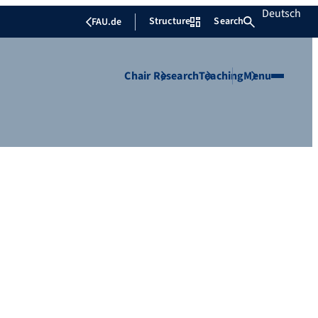
Deutsch
Structure
Search
FAU.de
Chair
Research
Teaching
Menu