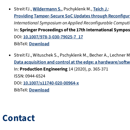
Streit FJ.
,
Wildermann S.
,
Pschyklenk M.
,
Teich J.
:
Providing Tamper-Secure SoC Updates through Reconfigu
International Symposium on Applied Reconfigurable Computi
In:
Springer Proceedings of the 17th International Symp
DOI:
10.1007/978-3-030-79025-7_17
BibTeX:
Download
Streit FJ.
,
Wituschek S.
,
Pschyklenk M.
,
Becher A.
,
Lechner M
Data acquisition and control at the edge: a hardware/soft
In:
Production Engineering
14
(
2020
), p.
365-371
ISSN: 0944-6524
DOI:
10.1007/s11740-020-00964-x
BibTeX:
Download
Contact