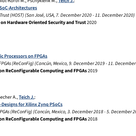
idt-Korth M.
,
Pschyklenk M.
,
Teich J.
:
SoC-Architectures
Trust (HOST)
(
San José, USA
,
7. December 2020
-
11. December 2020
)
 on Hardware Oriented Security and Trust
2020
fic Processors on FPGAs
FPGAs (ReConFig)
(
Cancún, Mexico
,
9. December 2019
-
11. December
ce on ReConFigurable Computing and FPGAs
2019
echer A.
,
Teich J.
:
Designs for Xilinx Zynq PSoCs
FPGAs (ReConFig)
(
Cancún, Mexico
,
3. December 2018
-
5. December 2
ce on ReConFigurable Computing and FPGAs
2018